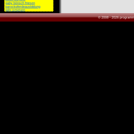
gaby bönsch friesen
barockpferdeausbildung
gaby schumann
© 2008 - 2026 program