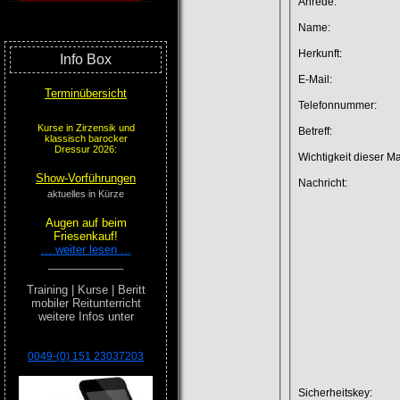
Anrede:
Name:
Herkunft:
Info Box
E-Mail:
Terminübersicht
Telefonnummer:
Kurse in Zirzensik und
Betreff:
klassisch barocker
Dressur 2026:
Wichtigkeit dieser Ma
Show-Vorführungen
Nachricht:
aktuelles in Kürze
Augen auf beim
Friesenkauf!
... weiter lesen ...
____________
Training | Kurse | Beritt
mobiler Reitunterricht
weitere Infos unter
0049-(0) 151 23037203
Sicherheitskey: