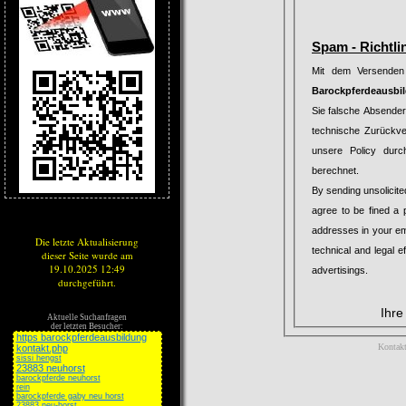
Spam - Richtlin
Mit dem Versenden
Barockpferdeausbi
Sie falsche Absender
technische Zurückver
unsere Policy durc
berechnet.
By sending unsolicit
agree to be fined a processin
addresses in your email an additional fee for traceback 
Die letzte Aktualisierung
technical and legal effort necessary to enforce our policy. The same fees apply to unsolicited postal
dieser Seite wurde am
19.10.2025 12:49
advertisings.
durchgeführt.
Ihre
Aktuelle Suchanfragen
der letzten Besucher:
https barockpferdeausbildung
Kontakt
kontakt.php
sissi hengst
23883 neuhorst
barockpferde neuhorst
rein
barockpferde gaby neu horst
23883 neu-horst