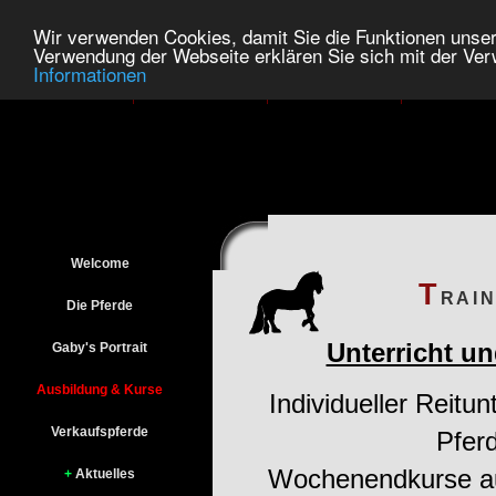
Wir verwenden Cookies, damit Sie die Funktionen unse
Verwendung der Webseite erklären Sie sich mit der Ve
Informationen
Home
Kontakt
Anfahrt
Impressu
Welcome
T
RAI
Die Pferde
Unterricht un
Gaby's Portrait
Ausbildung & Kurse
Individueller Reitun
Verkaufspferde
Pfer
Wochenendkurse auf 
+
Aktuelles