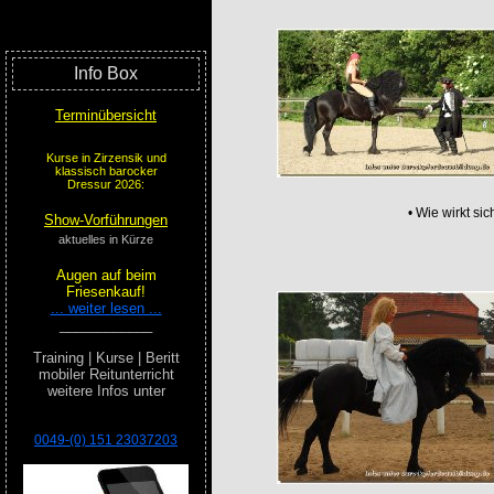
Info Box
Terminübersicht
Kurse in Zirzensik und
klassisch barocker
Dressur 2026:
• Wie wirkt si
Show-Vorführungen
aktuelles in Kürze
Augen auf beim
Friesenkauf!
... weiter lesen ...
____________
Training | Kurse | Beritt
mobiler Reitunterricht
weitere Infos unter
0049-(0) 151 23037203