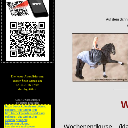
Auf dem Schnu
Die letzte Aktualisierung
dieser Seite wurde am
12.06.2018 22:03
durchgeführt.
Aktuelle Suchanfragen
der letzten Besucher:
https barockpferdeausbildung
reitkurs reittraining.php
http barockpferdeausbildung
reitkurs reittraining.php
claudia grimsehl
friesenausbildung
Wochenendkurse (kl
kurs damensattel bayern