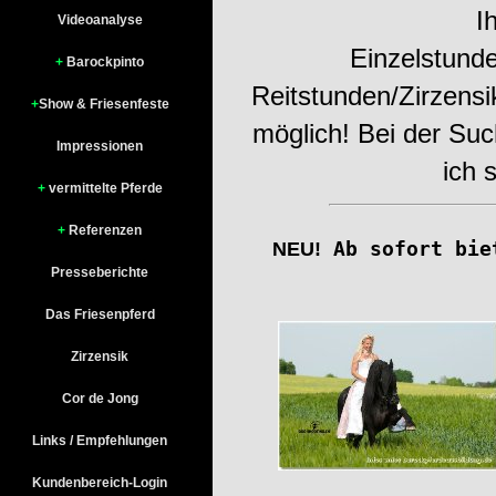
I
Videoanalyse
Einzelstund
+
Barockpinto
Reitstunden/Zirzensi
+
Show & Friesenfeste
möglich! Bei der Suc
Impressionen
ich 
+
vermittelte Pferde
+
Referenzen
Ab sofort biet
NEU!
Presseberichte
Das Friesenpferd
Zirzensik
Cor de Jong
Links / Empfehlungen
Kundenbereich-Login