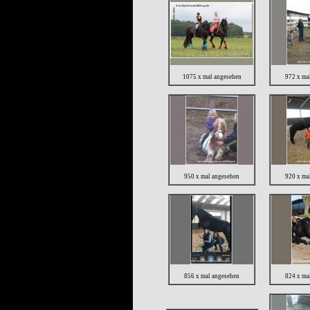
1075 x mal angesehen
972 x ma
950 x mal angesehen
920 x ma
856 x mal angesehen
824 x ma