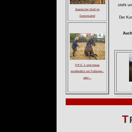
steht un
Spanischer Gruß im
Damensattel
Der Kur
Auch
P.R.E.´s sind etwas
empflindlich mit Fußlonge -
aber...
T