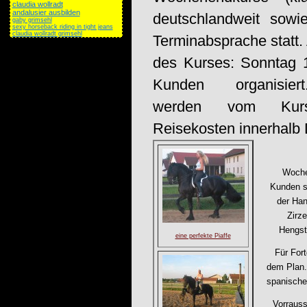
claudia wollradt
andalusier ausbilden
deutschlandweit sow
gaby grimsehl
sexy horseback riding in tight jeans
claudia wollradt grimsehl
Terminabsprache statt.
des Kurses: Sonntag 1
Kunden organisier
werden vom Kursor
Reisekosten innerhalb 
Wochen
Kunden st
der Han
Zirz
Hengst
eine perfekte Piaffe
Für Fort
dem Plan.
spanischer
Vorrauss