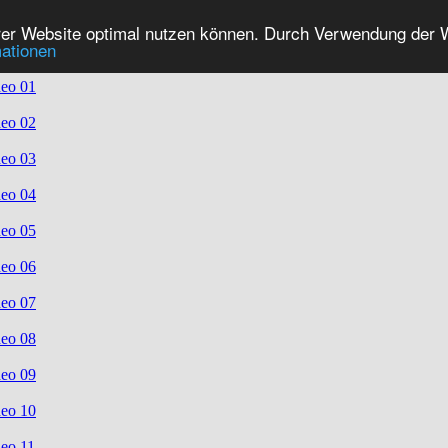
er Website optimal nutzen können. Durch Verwendung der We
mationen
eo 01
eo 02
eo 03
eo 04
eo 05
eo 06
eo 07
eo 08
eo 09
eo 10
eo 11